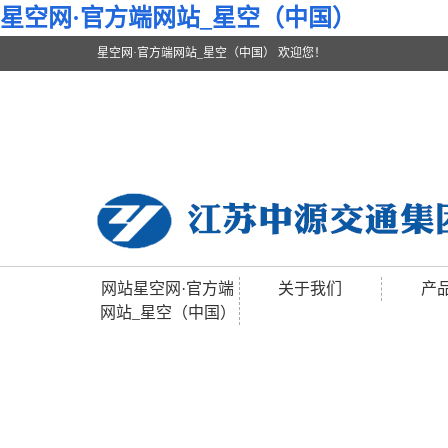
星空网·官方端网站_星空（中国）
星空网·官方端网站_星空（中国） 欢迎您！
网站星空网·官方端
关于我们
产
网站_星空（中国）