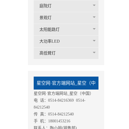
庭院灯
景观灯
太阳能路灯
大功率LED
高低臂灯
星空网·官方端网站_星空（中
星空网·官方端网站_星空（中国）
国）
电 话：0514-84216369 0514-
84212540
传 真：0514-84212540
手 机：18001453216
联系人：陶小姐(销售部)