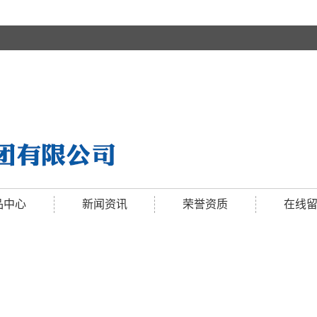
品中心
新闻资讯
荣誉资质
在线