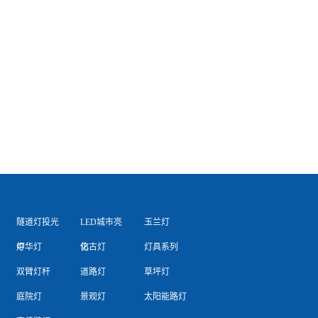
隧道灯投光
LED城市亮
玉兰灯
灯
中华灯
化
仿古灯
灯具系列
双臂灯杆
道路灯
草坪灯
庭院灯
景观灯
太阳能路灯