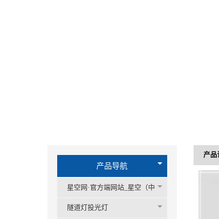
产品
产品导航
星空网·官方端网站_星空（中
国）
隧道灯投光灯