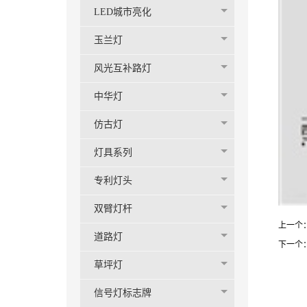
LED城市亮化
玉兰灯
风光互补路灯
中华灯
仿古灯
灯具系列
专利灯头
双臂灯杆
上一个
道路灯
下一个
草坪灯
信号灯标志牌