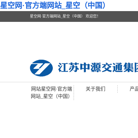
星空网·官方端网站_星空（中国）
星空网·官方端网站_星空（中国） 欢迎您！
网站星空网·官方端
关于我们
产
网站_星空（中国）