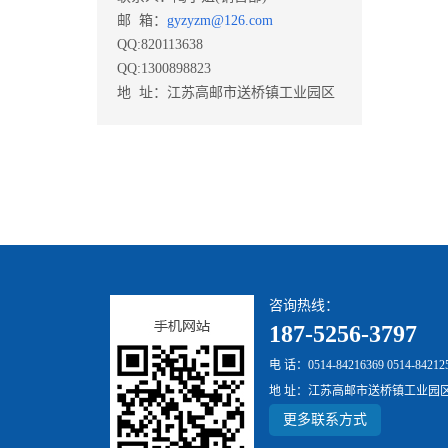
邮 箱：
gyzyzm@126.com
QQ:820113638
QQ:1300898823
地 址：江苏高邮市送桥镇工业园区
咨询热线：
187-5256-3797
电 话：0514-84216369 0514-84212
地 址：江苏高邮市送桥镇工业园
更多联系方式